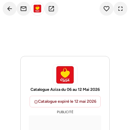
arrow_back
email
open_in_new
favorite_border
fullscreen
Catalogue Aziza du 06 au 12 Mai 2026
Catalogue expiré le 12 mai 2026
info
PUBLICITÉ