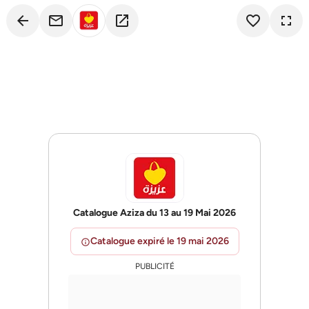
arrow_back
email
open_in_new
favorite_border
fullscreen
Catalogue Aziza du 13 au 19 Mai 2026
Catalogue expiré le 19 mai 2026
info
PUBLICITÉ