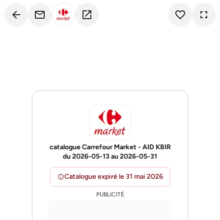
arrow_back
email
open_in_new
favorite_border
fullscreen
catalogue Carrefour Market - AID KBIR
du 2026-05-13 au 2026-05-31
Catalogue expiré le 31 mai 2026
info
PUBLICITÉ