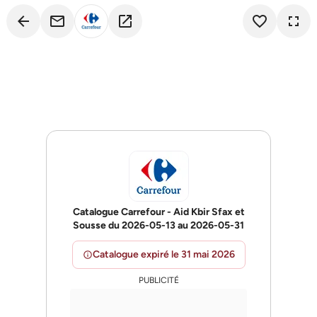
arrow_back
email
open_in_new
favorite_border
fullscreen
Catalogue Carrefour - Aid Kbir Sfax et
Sousse du 2026-05-13 au 2026-05-31
Catalogue expiré le 31 mai 2026
info
PUBLICITÉ