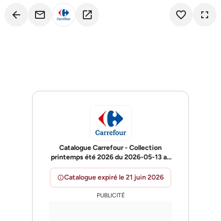
arrow_back
email
open_in_new
favorite_border
fullscreen
Catalogue Carrefour - Collection
printemps été 2026 du 2026-05-13 au
2026-06-21
Catalogue expiré le 21 juin 2026
info
PUBLICITÉ