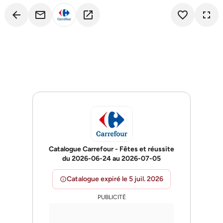
arrow_back
email
open_in_new
favorite_border
fullscreen
Catalogue Carrefour - Fêtes et réussite
du 2026-06-24 au 2026-07-05
Catalogue expiré le 5 juil. 2026
info
PUBLICITÉ