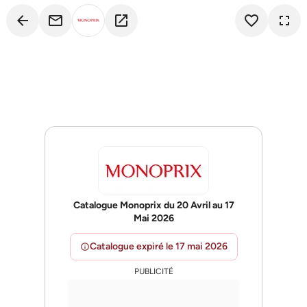
arrow_back
email
open_in_new
favorite_border
fullscreen
Catalogue Monoprix du 20 Avril au 17
Mai 2026
Catalogue expiré le 17 mai 2026
info
PUBLICITÉ